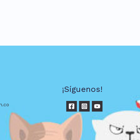
¡Síguenos!
m.co