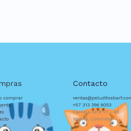
mpras
Contacto
 comprar
ventas@peluditosbarf.co
uenta
+57 313 396 9053
to
Carrera 54 # 17 – 48
acto
Bogotá, Colombia.