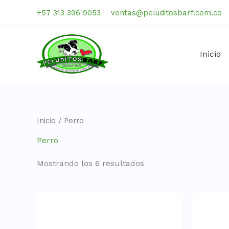
Ir
+57 313 396 9053
ventas@peluditosbarf.com.co
al
contenido
Inicio
Inicio
/ Perro
Perro
Mostrando los 6 resultados