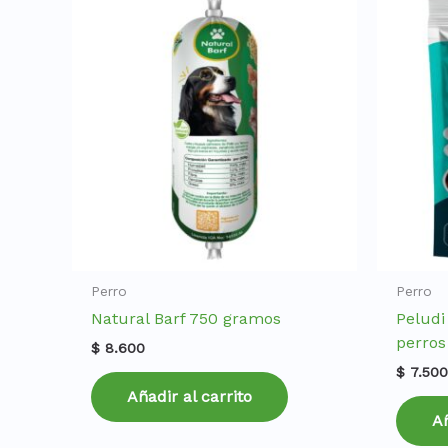
Perro
Perro
Natural Barf 750 gramos
Peludi
perros
$
8.600
$
7.50
Añadir al carrito
Añ