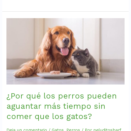
¿Por
qué
los
perros
pueden
aguantar
más
tiempo
sin
comer
que
los
¿Por qué los perros pueden
gatos?
aguantar más tiempo sin
comer que los gatos?
Deja un comentario
/
Gatos
,
Perros
/ Por
peluditosbarf