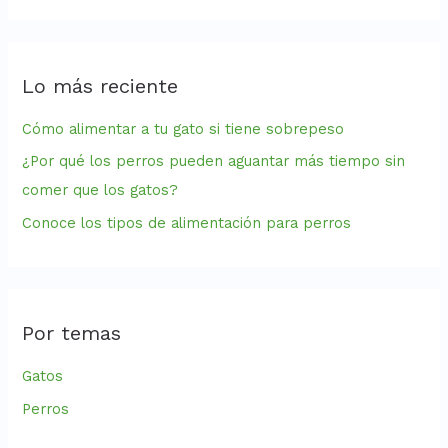
s
c
Lo más reciente
a
r
Cómo alimentar a tu gato si tiene sobrepeso
p
¿Por qué los perros pueden aguantar más tiempo sin
o
comer que los gatos?
r
Conoce los tipos de alimentación para perros
:
Por temas
Gatos
Perros