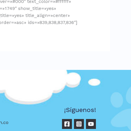
er=»#000″ text_color=»#ffffff»
d=»1749″ show_title=»yes»
itle=»yes» title_align=»center»
rder=»asc» ids=»839,838,837,836″]
¡Síguenos!
m.co