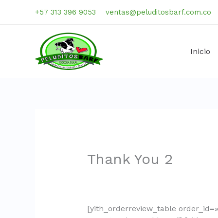
Ir
+57 313 396 9053
ventas@peluditosbarf.com.co
al
contenido
Inicio
Thank You 2
[yith_orderreview_table order_id=