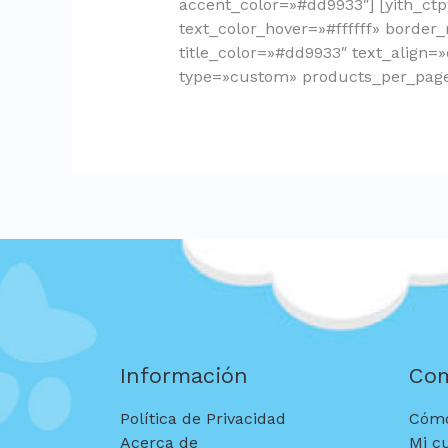
accent_color=»#dd9933″] [yith_ctp
text_color_hover=»#ffffff» border
title_color=»#dd9933″ text_align=»
type=»custom» products_per_page=
Información
Co
Política de Privacidad
Cómo
Acerca de
Mi c