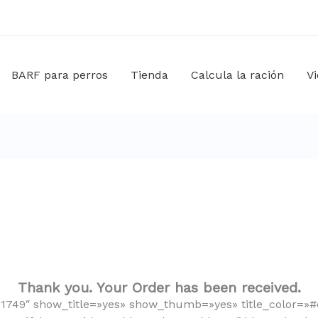
BARF para perros
Tienda
Calcula la ración
V
Thank you. Your Order has been received.
»1749″ show_title=»yes» show_thumb=»yes» title_color=»#d