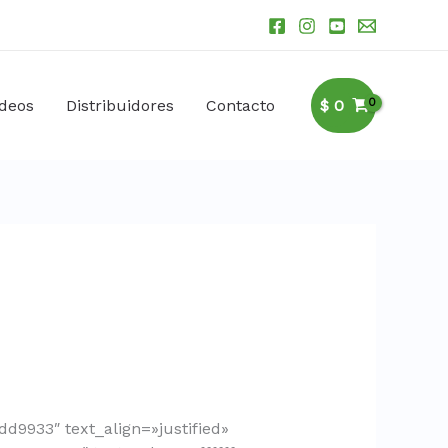
ideos
Distribuidores
Contacto
$
0
d9933″ text_align=»justified»