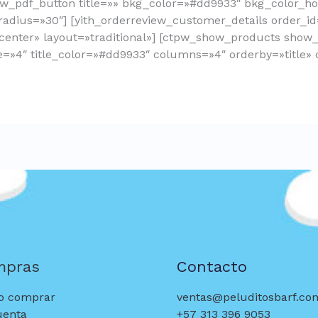
w_pdf_button title=»» bkg_color=»#dd9933″ bkg_color_hov
_radius=»30″] [yith_orderreview_customer_details order_i
center» layout=»traditional»] [ctpw_show_products show_t
»4″ title_color=»#dd9933″ columns=»4″ orderby=»title» o
mpras
Contacto
 comprar
ventas@peluditosbarf.co
uenta
+57 313 396 9053