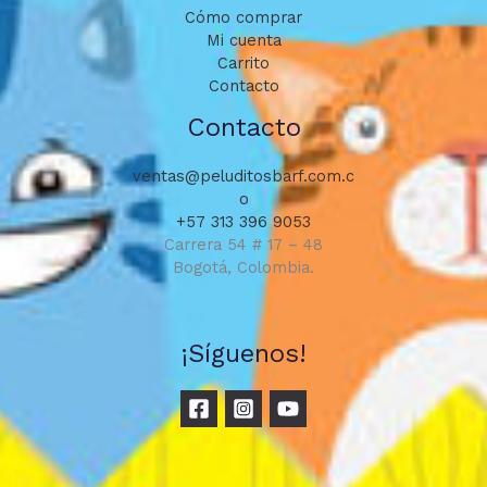
Cómo comprar
Mi cuenta
Carrito
Contacto
Contacto
ventas@peluditosbarf.com.c
o
+57 313 396 9053
Carrera 54 # 17 – 48
Bogotá, Colombia.
¡Síguenos!